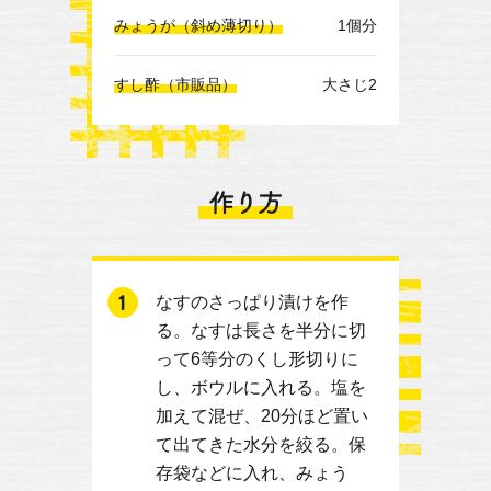
みょうが（斜め薄切り）
1個分
すし酢（市販品）
大さじ2
なすのさっぱり漬けを作
る。なすは長さを半分に切
って6等分のくし形切りに
し、ボウルに入れる。塩を
加えて混ぜ、20分ほど置い
て出てきた水分を絞る。保
存袋などに入れ、みょう