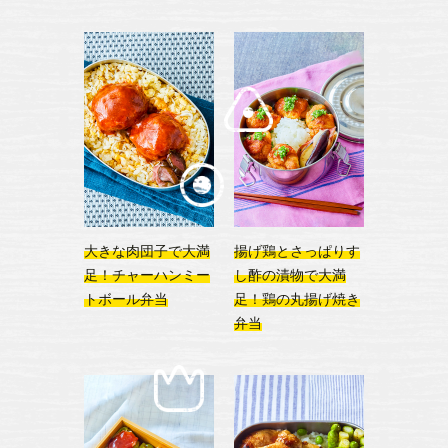
大きな肉団子で大満
揚げ鶏とさっぱりす
足！
チャーハンミー
し酢の漬物で大満
トボール弁当
足！鶏の丸揚げ焼き
弁当