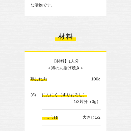
な漬物です。
【材料】1人分
＜鶏の丸揚げ焼き＞
鶏むね肉
100g
(A)
にんにく（すりおろし）
1/2片分（3g）
しょうゆ
大さじ1/2