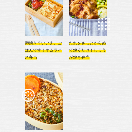
卵焼き？いいえ、ご
たれをさっとからめ
はんです！
オムライ
て焼くだけ！
しょう
ス弁当
が焼き弁当