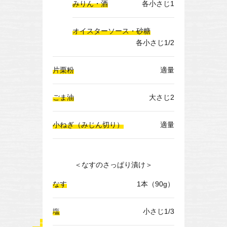
みりん・酒
各小さじ1
オイスターソース・砂糖
各小さじ1/2
片栗粉
適量
ごま油
大さじ2
小ねぎ（みじん切り）
適量
＜なすのさっぱり漬け＞
なす
1本（90g）
塩
小さじ1/3