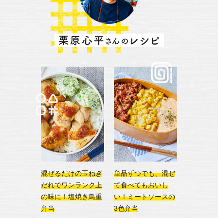
混ぜるだけの玉ねぎ
単品ずつでも、混ぜ
だれでワンランク上
て食べてもおいし
の味に！塩焼き鳥重
い！ミートソースの
弁当
3色弁当