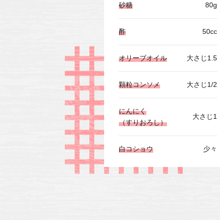
砂糖
80g
酢
50cc
オリーブオイル
大さじ1.5
顆粒コンソメ
大さじ1/2
にんにく
大さじ1
（すりおろし）
白コショウ
少々