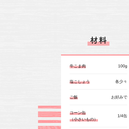
牛こま肉
100g
塩こしょう
各少々
ご飯
お好みで
コーン缶
1/4缶
（小さいもの）