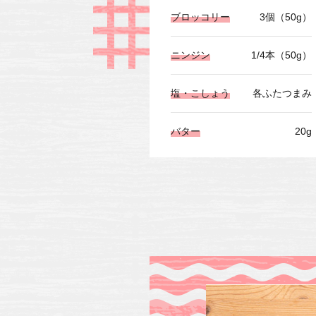
ブロッコリー
3個（50g）
ニンジン
1/4本（50g）
塩・こしょう
各ふたつまみ
バター
20g