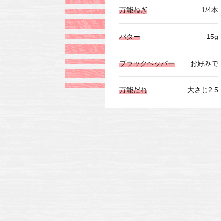
万能ねぎ
1/4本
バター
15g
ブラックペッパー
お好みで
万能だれ
大さじ2.5