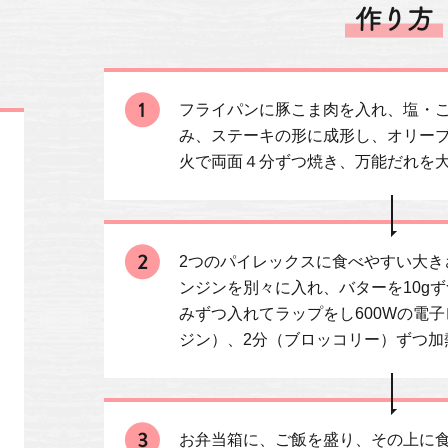
フライパンに豚こま肉を入れ、塩・
み、ステーキの形に成形し、オリー
火で両面４分ずつ焼き、万能だれを大
2つのパイレックスに食べやすい大き
ンジンを別々に入れ、バターを10g
みずつ入れてラップをし600Wの電
ジン）、2分（ブロッコリー）ずつ加
お弁当箱に、ご飯を盛り、その上に