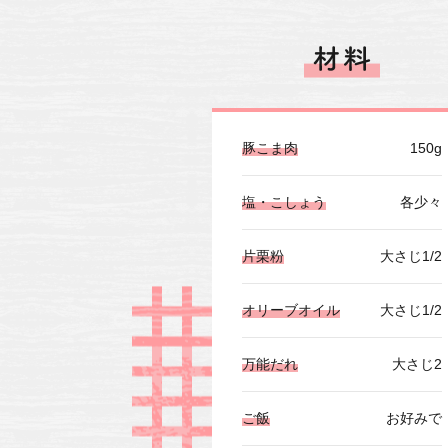
豚こま肉
150g
塩・こしょう
各少々
片栗粉
大さじ1/2
オリーブオイル
大さじ1/2
万能だれ
大さじ2
ご飯
お好みで