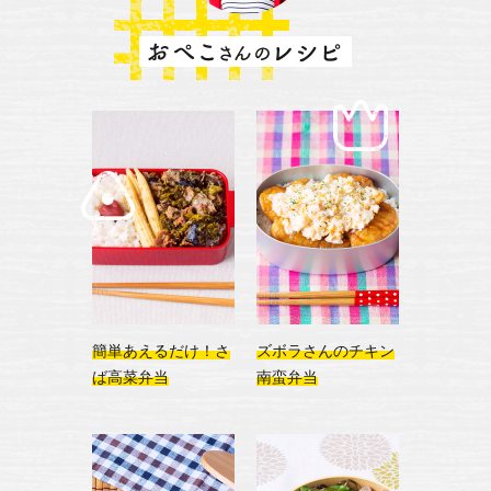
簡単あえるだけ！
さ
ズボラさんの
チキン
ば高菜弁当
南蛮弁当