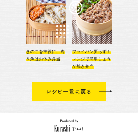
きのこを主役に。
肉
フライパン要らず！
＆魚はお休み弁当
レンジで簡単しょう
が焼き弁当