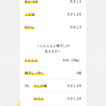
めんつゆ
大さじ1
ごま油
大さじ1/2
白だし
小さじ2
＜にんじんと梅干しの
あえもの＞
にんじん
2cm（20g）
梅干し（中）
1個
(A)
だしの素
小さじ1/2
みりん
小さじ1/2